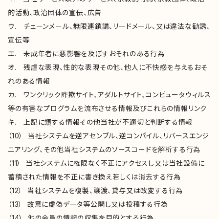
的活動、政治団体の宣伝、広告
ウ. チェーンメール、無限連鎖講、リードメール、又は違法な勧誘、
宣伝等
エ. 未成年者に悪影響を及ぼすおそれのある行為
オ. 残虐な表現、性的な表現その他、他人に不快感を与えるおそ
れのある情報
カ. ワンクリック詐欺サイト、アダルトサイト、コンピュータウィルス
等の有害なプログラムを流布させる情報及びこれらの情報リンク
キ. 上記に類する情報その他当社が不適切と判断する情報
（10） 当社システムを逆アセンブル、逆コンパイル、リバースエンジ
ニアリング、その他当社システムのソースコードを解析する行為
（11） 当社システムに権限なく不正にアクセスし又は当社設備に
蓄積された情報を不正に書き換え若しくは消去する行為
（12） 当社システムを複製、譲渡、貸与又は改変する行為
（13） 故意に虚偽データ等公開し又は投稿する行為
（14） 他の会員の情報の収集を目的とする行為