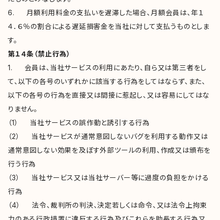
6. 月額利用料金の支払いを遅滞した場合、月額会員は、年１
４．６％の割合による遅延損害金を当社に対して支払うものとしま
す。
第１４条（禁止行為）
1. 会員は、当社サービスの利用にあたり、自ら又は第三者をし
て、以下の各号のいずれかに該当する行為をしてはならず、また、
以下の各号の行為を直接又は間接に惹起し、又は容易にしてはな
りません。
（1） 当社サービスの誤作動と誘引する行為
（2） 当社サービスが通常意図しないバグを利用する動作又は
通常意図しない効果を及ぼす外部ツールの利用、作成又は頒布を
行う行為
（3） 当社サービス又は当社サーバー等に過度の負担をかける
行為
（4） 法令、裁判所の判決、決定若しくは命令、又は法令上拘束
力のある行政措置に違反する行為及びこれらを助長する行為又