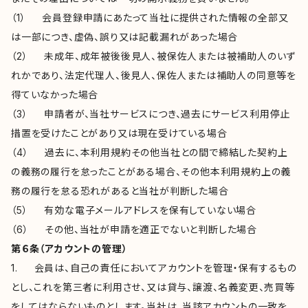
（1） 会員登録申請にあたって当社に提供された情報の全部又
は一部につき、虚偽、誤り又は記載漏れがあった場合
（2） 未成年、成年被後後見人、被保佐人または被補助人のいず
れかであり、法定代理人、後見人、保佐人または補助人の同意等を
得ていなかった場合
（3） 申請者が、当社サービスにつき、過去にサービス利用停止
措置を受けたことがあり又は現在受けている場合
（4） 過去に、本利用規約その他当社との間で締結した契約上
の義務の履行を怠ったことがある場合、その他本利用規約上の義
務の履行を怠る恐れがあると当社が判断した場合
（5） 有効な電子メールアドレスを保有していない場合
（6） その他、当社が申請を適正でないと判断した場合
第６条（アカウントの管理）
1. 会員は、自己の責任においてアカウントを管理・保有するもの
とし、これを第三者に利用させ、又は貸与、譲渡、名義変更、売買等
をしてはならないものとします。当社は、当該アカウントの一致を