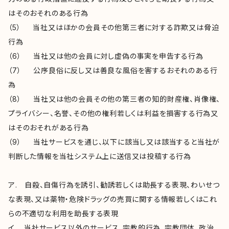
はそのおそれのある行為
（5） 当社又はほかの会員その他第三者に対する詐欺又は脅迫
行為
（6） 当社又は他の会員に対し虚偽の事実を申告する行為
（7） 公序良俗に反し又は善良な風俗を害するおそれのある行
為
（8） 当社又は他の会員その他の第三者の知的財産権、肖像権、
プライバシー、名誉、その他の権利若しくは利益を損害する行為又
はそのおそれがある行為
（9） 当社サービスを通じ、以下に該当し又は該当すると当社が
判断した情報を当社システム上に送信又は投稿する行為
ア. 自殺、自傷行為を誘引、勧誘若しくは助長する表現、わいせつ
な表現、又は薬物・危険ドラッグの売買に関する情報若しくはこれ
らの不適切な利用を助長する表現
イ. 当社サービス以外のサービス、宗教的行為、宗教団体、政治