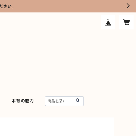
ださい。
約
木育の魅力